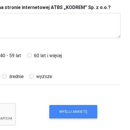
 na stronie internetowej ATBS „KODREM” Sp. z o.o.?
40 - 59 lat
60 lat i więcej
średnie
wyższe