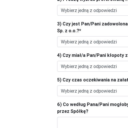
3) Czy jest Pan/Pani zadowolon
Sp. z o.o.?
*
4) Czy miał/a Pan/Pani kłopoty 
5) Czy czas oczekiwania na zała
6) Co według Pana/Pani mogłoby
przez Spółkę?