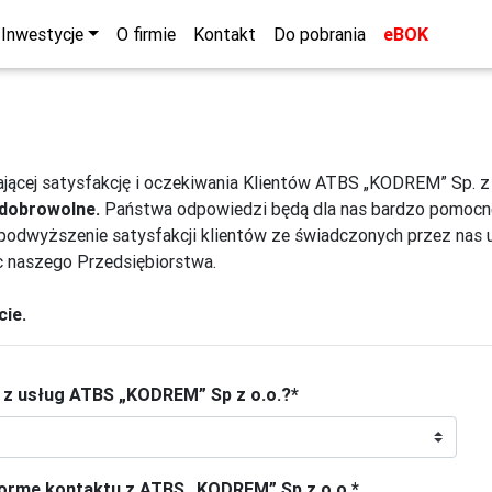
Inwestycje
O firmie
Kontakt
Do pobrania
eBOK
ającej satysfakcję i oczekiwania Klientów ATBS „KODREM” Sp. z 
e dobrowolne.
Państwa odpowiedzi będą dla nas bardzo pomocn
podwyższenie satysfakcji klientów ze świadczonych przez nas u
c naszego Przedsiębiorstwa.
cie.
i z usług ATBS „KODREM” Sp z o.o.?
*
ormę kontaktu z ATBS „KODREM” Sp.z o.o.
*