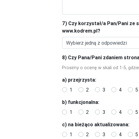
7) Czy korzystał/a Pan/Pani ze 
www.kodrem.pl?
8) Czy Pana/Pani zdaniem strona
Prosimy o ocenę w skali od 1-5, gdzie 
a) przejrzysta:
1
2
3
4
5
b) funkcjonalna:
1
2
3
4
5
c) na bieżąco aktualizowana:
1
2
3
4
5