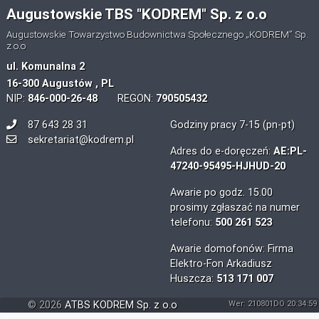
Augustowskie TBS "KODREM" Sp. z o.o
Augustowskie Towarzystwo Budownictwa Społecznego „KODREM” Sp.
z o.o
ul. Komunalna 2
16-300 Augustów , PL
NIP:
846-000-26-48
REGON:
790505432
87 643 28 31
Godziny pracy 7-15 (pn-pt)
sekretariat@kodrem.pl
Adres do e-doręczeń:
AE:PL-
47240-95495-HJHUD-20
Awarie po godz. 15.00
prosimy zgłaszać na numer
telefonu:
500 261 523
Awarie domofonów: Firma
Elektro-Fon Arkadiusz
Huszcza:
513 171 007
©
2026
ATBS KODREM Sp. z o.o
Wer: 210801DO 20:34:59