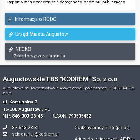
Raport o stanie zapewniania dostępności podmiotu publicznego
Informacja o RODO
Urząd Miasta Augustów
NECKO
Zakład oczyszczania miasta
Augustowskie TBS "KODREM" Sp. z o.o
Augustowskie Towarzystwo Budownictwa Społecznego „KODREM” Sp.
z o.o
ul. Komunalna 2
16-300 Augustów , PL
NIP:
846-000-26-48
REGON:
790505432
87 643 28 31
Godziny pracy 7-15 (pn-pt)
sekretariat@kodrem.pl
Adres do e-doręczeń:
AE:PL-