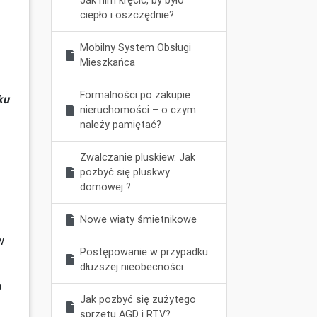
Jak nim kręcić, by było
ciepło i oszczędnie?
Mobilny System Obsługi
Mieszkańca
Formalności po zakupie
ku
nieruchomości – o czym
należy pamiętać?
Zwalczanie pluskiew. Jak
pozbyć się pluskwy
domowej ?
Nowe wiaty śmietnikowe
w
Postępowanie w przypadku
dłuższej nieobecności.
a
Jak pozbyć się zużytego
sprzętu AGD i RTV?