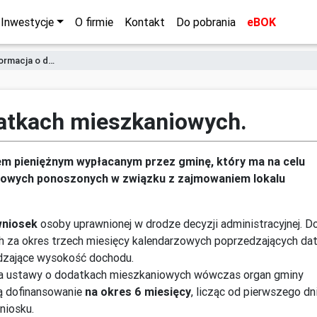
Inwestycje
O firmie
Kontakt
Do pobrania
eBOK
ormacja o d…
datkach mieszkaniowych.
m pieniężnym wypłacanym przez gminę, który ma na celu
iowych ponoszonych w związku z zajmowaniem lokalu
wniosek
osoby uprawnionej w drodze decyzji administracyjnej. D
ch za okres trzech miesięcy kalendarzowych poprzedzających da
dzające wysokość dochodu.
eria ustawy o dodatkach mieszkaniowych wówczas organ gminy
cą dofinansowanie
na okres 6 miesięcy
, licząc od pierwszego dn
niosku.