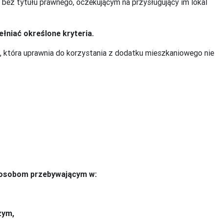
bez tytułu prawnego, oczekującym na przysługujący im lokal
łniać określone kryteria.
 która uprawnia do korzystania z dodatku mieszkaniowego nie
 osobom przebywającym w:
zym,